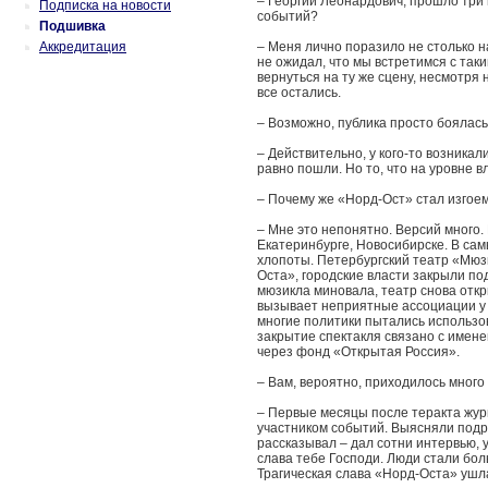
– Георгий Леонардович, прошло три 
Подписка на новости
событий?
Подшивка
Аккредитация
– Меня лично поразило не столько на
не ожидал, что мы встретимся с так
вернуться на ту же сцену, несмотря 
все остались.
– Возможно, публика просто боялас
– Действительно, у кого-то возника
равно пошли. Но то, что на уровне 
– Почему же «Норд-Ост» стал изгое
– Мне это непонятно. Версий много.
Екатеринбурге, Новосибирске. В сам
хлопоты. Петербургский театр «Мюз
Оста», городские власти закрыли по
мюзикла миновала, театр снова откр
вызывает неприятные ассоциации у 
многие политики пытались использо
закрытие спектакля связано с имен
через фонд «Открытая Россия».
– Вам, вероятно, приходилось много
– Первые месяцы после теракта жур
участником событий. Выясняли подро
рассказывал – дал сотни интервью, у
слава тебе Господи. Люди стали бол
Трагическая слава «Норд-Оста» ушл