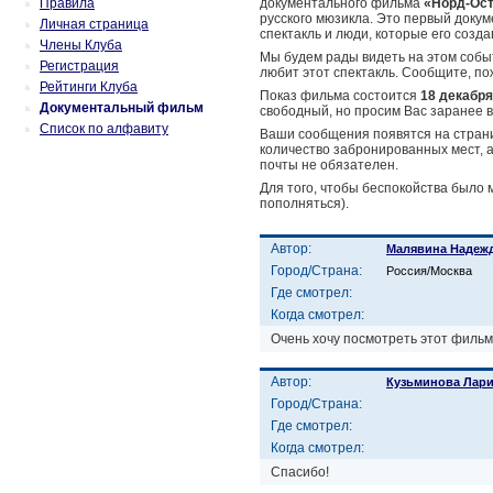
Правила
документального фильма
«Норд-Ост
русского мюзикла. Это первый доку
Личная страница
спектакль и люди, которые его созда
Члены Клуба
Мы будем рады видеть на этом событ
Регистрация
любит этот спектакль. Сообщите, по
Рейтинги Клуба
Показ фильма состоится
18 декабря
Документальный фильм
свободный, но просим Вас заранее в
Список по алфавиту
Ваши сообщения появятся на страни
количество забронированных мест, а
почты не обязателен.
Для того, чтобы беспокойства было
пополняться).
Автор:
Малявина Надеж
Город/Страна:
Россия/Москва
Где смотрел:
Когда смотрел:
Очень хочу посмотреть этот фильм
Автор:
Кузьминова Лар
Город/Страна:
Где смотрел:
Когда смотрел:
Спасибо!