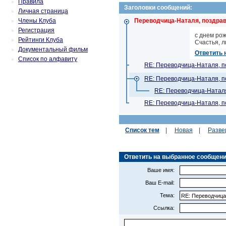
Правила
Заголовки сообщений:
Личная страница
Члены Клуба
Переводчица-Наталя, поздра
Регистрация
с днем ро
Рейтинги Клуба
Счастья, л
Документальный фильм
Ответить 
Список по алфавиту
RE: Переводчица-Наталя, 
RE: Переводчица-Наталя, 
RE: Переводчица-Натал
RE: Переводчица-Наталя, 
Список тем
|
Новая
|
Разве
Ответить на выбранное сообщение
Ваше имя:
Ваш E-mail:
Тема:
Ссылка: