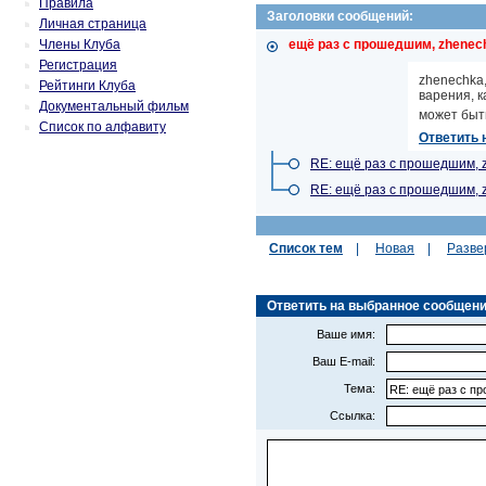
Правила
Заголовки сообщений:
Личная страница
Члены Клуба
ещё раз с прошедшим, zhenech
Регистрация
zhenechka
Рейтинги Клуба
варения, к
Документальный фильм
может быт
Список по алфавиту
Ответить 
RE: ещё раз с прошедшим, 
RE: ещё раз с прошедшим, 
Список тем
|
Новая
|
Разве
Ответить на выбранное сообщение 
Ваше имя:
Ваш E-mail:
Тема:
Ссылка: