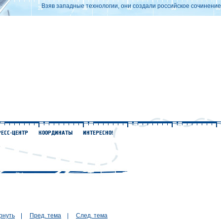
Взяв западные технологии, они создали российское сочинение.
рнуть
|
Пред. тема
|
След. тема