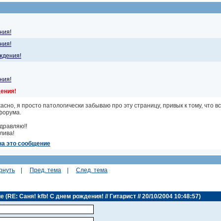
ния!
ния!
ождения!
ния!
дения!
жасно, я просто патологически забываю про эту страницу, привык к тому, что 
форума.
дравляю!!
лива!
на это сообщение
рнуть
|
Пред. тема
|
След. тема
RE: Саня! kfb! С днем рождения! // Гитарист // 20/10/2004 10:48:57)