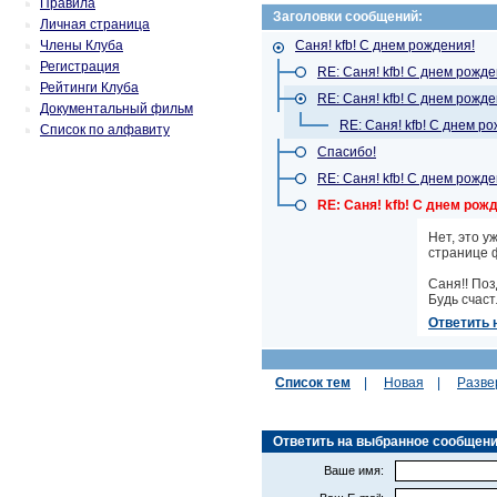
Правила
Заголовки сообщений:
Личная страница
Члены Клуба
Саня! kfb! С днем рождения!
Регистрация
RE: Саня! kfb! С днем рожде
Рейтинги Клуба
RE: Саня! kfb! С днем рожде
Документальный фильм
RE: Саня! kfb! С днем р
Список по алфавиту
Спасибо!
RE: Саня! kfb! С днем рожде
RE: Саня! kfb! С днем рож
Нет, это у
странице 
Саня!! Поз
Будь счаст
Ответить 
Список тем
|
Новая
|
Разве
Ответить на выбранное сообщение (
Ваше имя: