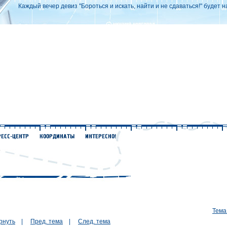
Каждый вечер девиз "Бороться и искать, найти и не сдаваться!" будет н
Тема
рнуть
|
Пред. тема
|
След. тема