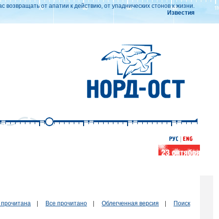
ас возвращать от апатии к действию, от упаднических стонов к жизни.
Известия
 прочитана
|
Все прочитано
|
Облегченная версия
|
Поиск